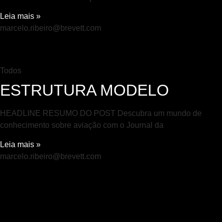
Leia mais »
marcelo.ribeiro@brevett.com
Todos
ESTRUTURA MODELO
HEADLINE RESUMO DO POST Descubra um mundo de
conhecimento sobre aviação com o Journal da
Leia mais »
marcelo.ribeiro@brevett.com