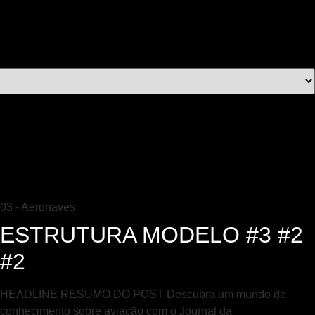
03 - Aeronaves
ESTRUTURA MODELO #3 #2
#2
HEADLINE RESUMO DO POST Descubra um mundo de
conhecimento sobre aviação com o Journal da