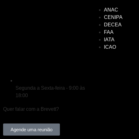
ANAC
CENIPA
DECEA
FAA
IATA
ICAO
Segunda a Sexta-feira - 9:00 às
18:00
Quer falar com a Brevett?
Agende uma reunião