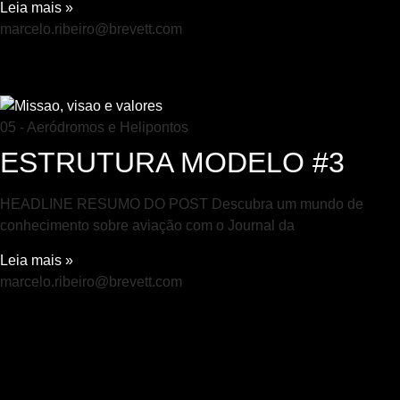
Leia mais »
marcelo.ribeiro@brevett.com
05 - Aeródromos e Helipontos
ESTRUTURA MODELO #3
HEADLINE RESUMO DO POST Descubra um mundo de
conhecimento sobre aviação com o Journal da
Leia mais »
marcelo.ribeiro@brevett.com