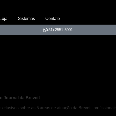
Loja
Sistemas
Contato
(31) 2551-5001
 Journal da Brevett.
exclusivos sobre as 5 áreas de atuação da Brevett: profission