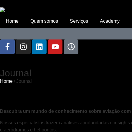
Home
Quem somos
Serviços
Academy
Journal
Home
/ Journal
Descubra um mundo de conhecimento sobre aviação com o
Nossos especialistas trazem análises aprofundadas e insights 
e aeródromos e helipontos.