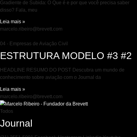
Gradiente de Subida: O Que é e por que você precisa saber
disso? Fala, meu
Leia mais »
marcelo.ribeiro@brevett.com
04 - Empresas de Aviação Civil
ESTRUTURA MODELO #3 #2
HEADLINE RESUMO DO POST Descubra um mundo de
conhecimento sobre aviação com o Journal da
Leia mais »
marcelo.ribeiro@brevett.com
Todos
Journal