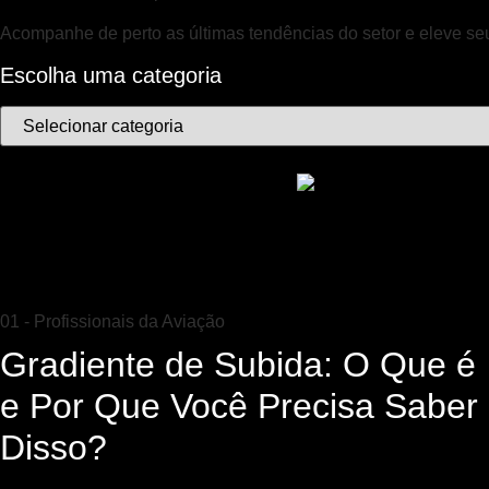
Acompanhe de perto as últimas tendências do setor e eleve s
Escolha uma categoria
01 - Profissionais da Aviação
Gradiente de Subida: O Que é
e Por Que Você Precisa Saber
Disso?